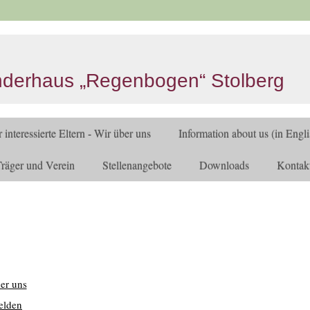
nderhaus „ Regenbogen“ Stolberg
 interessierte Eltern - Wir über uns
Information about us (in Engli
räger und Verein
Stellenangebote
Downloads
Kontak
ber uns
elden