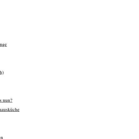
nge
h)
as nun?
rhausküche
en