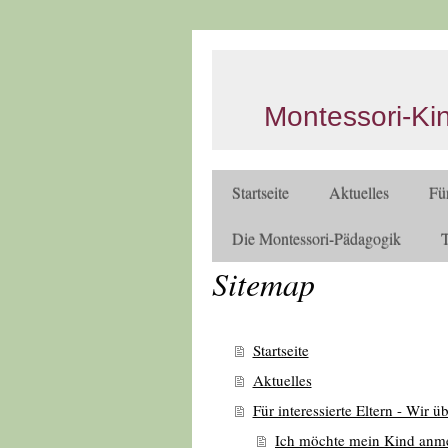
Montessori-Ki
Startseite
Aktuelles
Für
Die Montessori-Pädagogik
T
Sitemap
Startseite
Aktuelles
Für interessierte Eltern - Wir ü
Ich möchte mein Kind anm