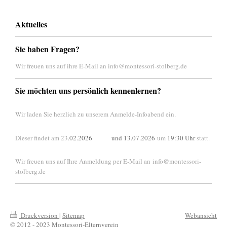
Aktuelles
Sie haben Fragen?
Wir freuen uns auf ihre E-Mail an info@montessori-stolberg.de
Sie möchten uns persönlich kennenlernen?
Wir laden Sie herzlich zu unserem Anmelde-Infoabend ein.
Dieser findet am 23
.02.2026 und 13.07.2026
um
19:30 Uhr
statt.
Wir freuen uns auf Ihre Anmeldung per E-Mail an info@montessori-
stolberg.de
Druckversion
|
Sitemap
Webansicht
© 2012 - 2023 Montessori-Elternverein